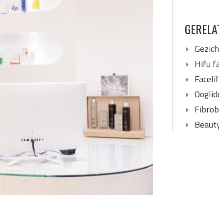
GERELA
Gezic
Hifu fa
Faceli
Ooglid
Fibrob
Beaut