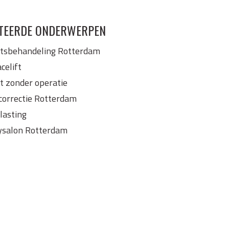
TEERDE ONDERWERPEN
htsbehandeling Rotterdam
celift
ft zonder operatie
correctie Rotterdam
lasting
ysalon Rotterdam