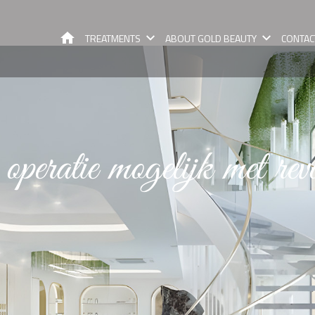
GOLD BEAUTY
TREATMENTS
ABOUT GOLD BEAUTY
CONTAC
operatie mogelijk met revo